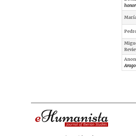
honor
Marí
Pedro
Migu
Revie
Anony
Arago