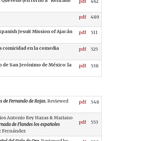
n Quevedo (en torno a "Retirado
pdf
462
pdf
489
Spanish Jesuit Mission of Ajacán
pdf
511
a comicidad en la comedia
pdf
525
 de San Jerónimo de México: la
pdf
538
os de Fernando de Rojas.
Reviewed
pdf
548
udios Antonio Rey Hazas & Mariano
pdf
553
rnada de Flandes los españoles
z Fernández