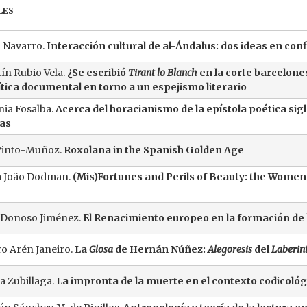
les
 Navarro.
Interacción cultural de al-Ándalus: dos ideas en conf
ín Rubio Vela.
¿Se escribió
Tirant lo Blanch
en la corte barcelone
ítica documental en torno a un espejismo literario
ia Fosalba.
Acerca del horacianismo de la epístola poética sig
ias
Pinto-Muñoz.
Roxolana in the Spanish Golden Age
a João Dodman.
(Mis)Fortunes and Perils of Beauty: the Women
 Donoso Jiménez.
El Renacimiento europeo en la formación de la
ro Arén Janeiro.
La
Glosa
de Hernán Núñez:
Alegoresis
del
Laberint
a Zubillaga.
La impronta de la muerte en el contexto codicológic