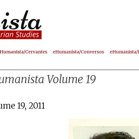
Skip
to
main
content
Humanista/Cervantes
eHumanista/Conversos
eHumanista/
umanista Volume 19
ume 19, 2011