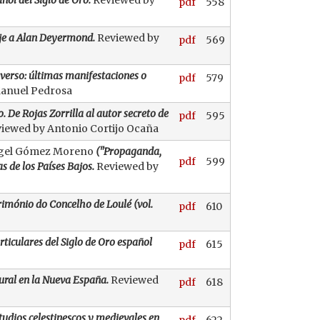
ñol del Siglo de Oro.
Reviewed by
pdf
558
aje a Alan Deyermond.
Reviewed by
pdf
569
 verso: últimas manifestaciones o
pdf
579
Manuel Pedrosa
. De Rojas Zorrilla al autor secreto de
pdf
595
iewed by Antonio Cortijo Ocaña
Ángel Gómez Moreno
("Propaganda,
pdf
599
 de los Países Bajos.
Reviewed by
rimónio do Concelho de Loulé (vol.
pdf
610
articulares del Siglo de Oro español
pdf
615
ural en la Nueva España.
Reviewed
pdf
618
tudios celestinescos y medievales en