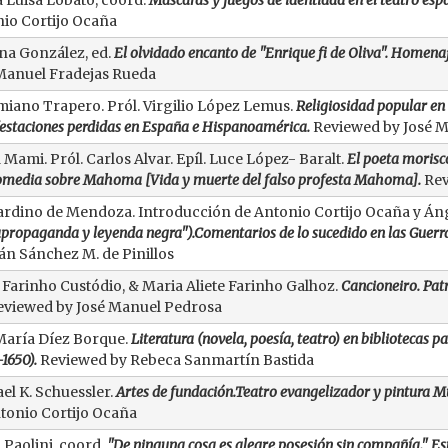
 Luisa Lobato, coord.
Máscaras y juegos de identidad en el teatro espa
io Cortijo Ocaña
ina González, ed.
El olvidado encanto de "Enrique fi de Oliva". Homen
Manuel Fradejas Rueda
iano Trapero. Pról. Virgilio López Lemus.
Religiosidad popular en
estaciones perdidas en España e Hispanoamérica.
Reviewed by José 
 Mami. Pról. Carlos Alvar. Epíl. Luce López- Baralt.
El poeta morisco
omedia sobre Mahoma [Vida y muerte del falso profesta Mahoma].
Rev
rdino de Mendoza. Introducción de Antonio Cortijo Ocaña y 
propaganda y leyenda negra").Comentarios de lo sucedido en las Guerras
n Sánchez M. de Pinillos
a Farinho Custódio, & Maria Aliete Farinho Galhoz.
Cancioneiro. Pat
eviewed by José Manuel Pedrosa
María Díez Borque.
Literatura (novela, poesía, teatro) en bibliotecas p
1650).
Reviewed by Rebeca Sanmartín Bastida
el K. Schuessler.
Artes de fundación.Teatro evangelizador y pintura M
tonio Cortijo Ocaña
 Paolini, coord.
"De ninguna cosa es alegre posesión sin compañía." Es