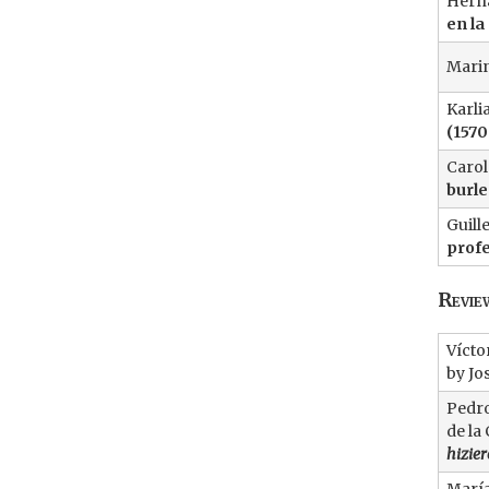
Herná
en la
Marin
Karli
(1570
Carol
burle
Guill
profe
Revie
Vícto
by Jo
Pedro
de la
hizier