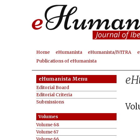
Home
eHumanista
eHumanista/IVITRA
e
M
Publications of eHumanista
a
eH
i
eHumanista Menu
n
Editorial Board
Editorial Criteria
m
Submissions
Vol
e
n
Volume 68
u
Volume 67
Volume 66