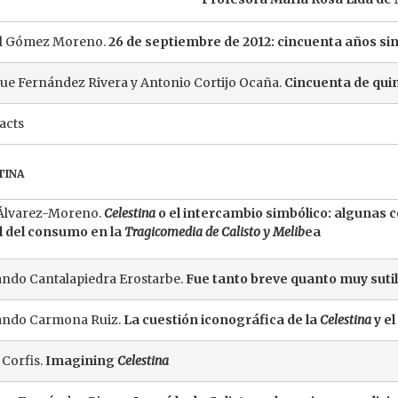
l Gómez Moreno.
26 de septiembre de 2012: cincuenta años si
ue Fernández Rivera y Antonio Cortijo Ocaña.
Cincuenta de qui
acts
tina
Álvarez-Moreno.
Celestina
o el intercambio simbólico: algunas c
l del consumo en la
Tragicomedia de Calisto y Melib
ea
ndo Cantalapiedra Erostarbe.
Fue tanto breve quanto muy suti
ando Carmona Ruiz.
La cuestión iconográfica de la
Celestina
y el
 Corfis.
Imagining
Celestina