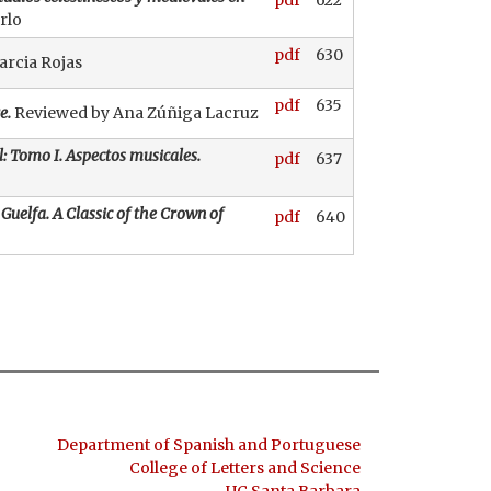
pdf
622
rlo
pdf
630
rcia Rojas
pdf
635
e.
Reviewed by Ana Zúñiga Lacruz
: Tomo I. Aspectos musicales.
pdf
637
Guelfa. A Classic of the Crown of
pdf
640
Department of Spanish and Portuguese
College of Letters and Science
UC Santa Barbara