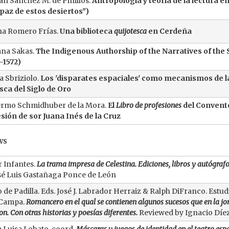
n Sánchez M. de Pinillos.
Antropología y teoría de la lectura e
 paz de estos desiertos")
a Romero Frías.
Una biblioteca
quijotesca
en Cerdeña
ana Sakas.
The Indigenous Authorship of the Narratives of the 
-1572)
a Sbriziolo.
Los 'disparates espaciales' como mecanismos de l
sca del Siglo de Oro
ermo Schmidhuber de la Mora.
El
Libro de profesiones
del Convento
sión de sor Juana Inés de la Cruz
ws
r Infantes.
La trama impresa de Celestina. Ediciones, libros y autógraf
sé Luis Gastañaga Ponce de León
 de Padilla. Eds. José J. Labrador Herraiz & Ralph DiFranco. Est
 Campa.
Romancero en el qual se contienen algunos sucesos que en la jo
on. Con otras historias y poesías diferentes.
Reviewed by Ignacio Díe