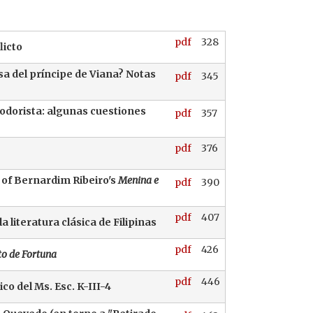
pdf
328
licto
sa del príncipe de Viana? Notas
pdf
345
lodorista: algunas cuestiones
pdf
357
pdf
376
 of Bernardim Ribeiro's
Menina e
pdf
390
pdf
407
 literatura clásica de Filipinas
pdf
426
o de Fortuna
pdf
446
o del Ms. Esc. K-III-4