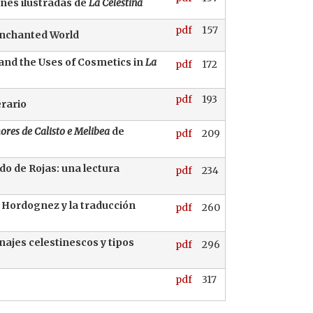
ones ilustradas de
La Celestina
pdf
157
senchanted World
 and the Uses of Cosmetics in
La
pdf
172
pdf
193
erario
res de Calisto e Melibea
de
pdf
209
do de Rojas: una lectura
pdf
234
Hordognez y la traducción
pdf
260
ajes celestinescos y tipos
pdf
296
pdf
317