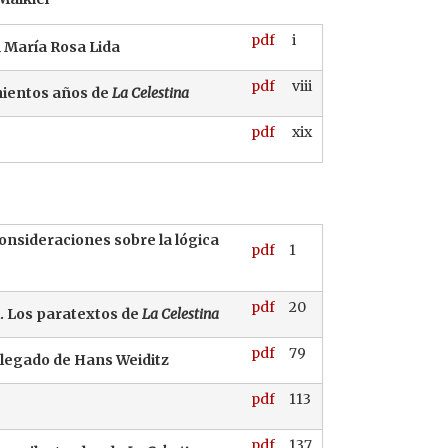
pdf
i
n María Rosa Lida
pdf
viii
nientos años de
La Celestina
pdf
xix
onsideraciones sobre la lógica
pdf
1
pdf
20
l. Los paratextos de
La Celestina
pdf
79
 legado de Hans Weiditz
pdf
113
pdf
137