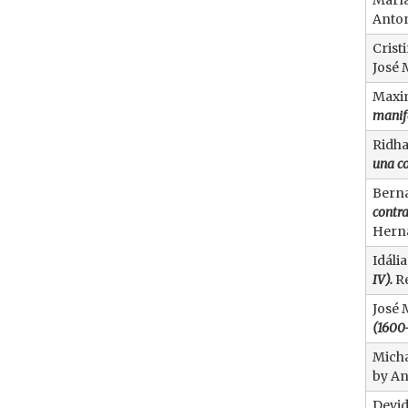
María
Anton
Crist
José 
Maxim
manif
Ridha
una c
Berna
contra
Herná
Idáli
IV).
R
José 
(1600-
Micha
by An
Devid