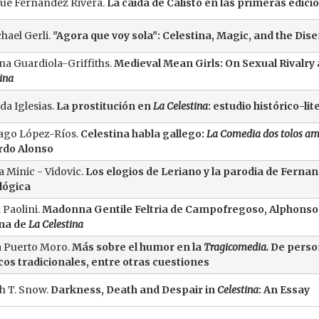
ue Fernández Rivera.
La caída de Calisto en las primeras edici
hael Gerli.
"Agora que voy sola": Celestina, Magic, and the Di
ina Guardiola-Griffiths.
Medieval Mean Girls: On Sexual Rivalry
ina
da Iglesias.
La prostitución en
La Celestina
: estudio histórico-lit
ago López-Ríos.
Celestina habla gallego:
La Comedia dos tolos amo
rdo Alonso
 Minic - Vidovic.
Los elogios de Leriano y la parodia de Fernan
lógica
 Paolini.
Madonna Gentile Feltria de Campofregoso, Alphonso 
ana de
La Celestina
 Puerto Moro.
Más sobre el humor en la
Tragicomedia.
De person
os tradicionales, entre otras cuestiones
h T. Snow.
Darkness, Death and Despair in
Celestina
: An Essay