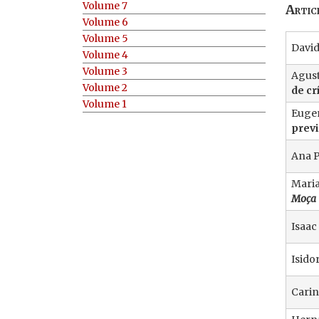
Volume 7
Artic
Volume 6
Volume 5
David
Volume 4
Volume 3
Agust
Volume 2
de cr
Volume 1
Eugen
prev
Ana 
Mari
Moça
Isaac
Isido
Carin