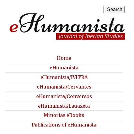
Skip
S
to
S
e
a
main
e
r
content
a
c
h
r
c
Home
M
eHumanista
h
a
eHumanista/IVITRA
f
i
eHumanista/Cervantes
o
n
eHumanista/Conversos
r
m
eHumanista/Lauaxeta
m
e
Minorías eBooks
n
Publications of eHumanista