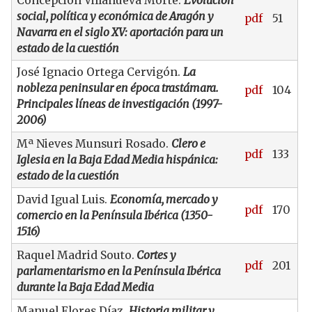
Concepción Villanueva Morte.
Evolución
social, política y económica de Aragón y
pdf
51
Navarra en el siglo XV: aportación para un
estado de la cuestión
José Ignacio Ortega Cervigón.
La
nobleza peninsular en época trastámara.
pdf
104
Principales líneas de investigación (1997-
2006)
Mª Nieves Munsuri Rosado.
Clero e
pdf
133
Iglesia en la Baja Edad Media hispánica:
estado de la cuestión
David Igual Luis.
Economía, mercado y
pdf
170
comercio en la Península Ibérica (1350-
1516)
Raquel Madrid Souto.
Cortes y
pdf
201
parlamentarismo en la Península Ibérica
durante la Baja Edad Media
Manuel Flores Díaz.
Historia militar y