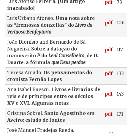
Luís Afonso Ferreira.
[Um artigo
pdf
73
inacabado]
Luís Urbano Afonso.
Uma nota sobre
pdf
106
as "fremosas donzellas" do
Livro da
Vertuosa Benfeytoria
João Dionísio and Bernardo de Sá
Nogueira.
Sobre a datação do
pdf
117
manuscrito
P
do
Leal Conselheiro
, de D.
Duarte: a fórmula
que Deus perdoe
Teresa Amado.
Os pensamentos do
pdf
133
cronista Fernão Lopes
Ana Isabel Buescu.
Livros e livrarias de
pdf
143
reis e de príncipes entre os séculos
XV e XVI. Algumas notas
Cristina Sobral.
Santo Agostinho em
pdf
171
Aveiro: estudo de fontes
José Manuel Fradejas Rueda.