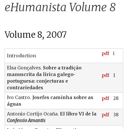
u
eHumanista Volume 8
Volume 8, 2007
pdf
i
Introduction
Elsa Gonçalves.
Sobre a tradição
manuscrita da lírica galego-
pdf
1
portuguesa: conjecturas e
contrariedades
Ivo Castro.
Josefes caminha sobre as
pdf
28
águas
Antonio Cortijo Ocaña.
El libro VI de la
pdf
38
Confessio Amantis