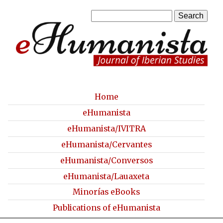
Skip
S
to
S
e
a
main
e
r
content
a
c
h
r
c
Home
M
eHumanista
h
a
eHumanista/IVITRA
f
i
eHumanista/Cervantes
o
n
eHumanista/Conversos
r
m
eHumanista/Lauaxeta
m
e
Minorías eBooks
n
Publications of eHumanista