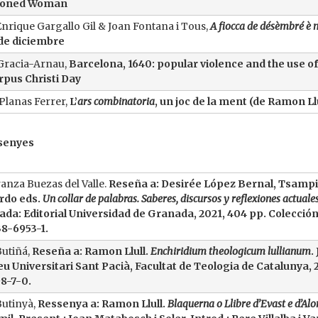
ioned Woman
Enrique Gargallo Gil & Joan Fontana i Tous,
A fiocca de désèmbré è m
de diciembre
Gracia-Arnau,
Barcelona, 1640: popular violence and the use o
rpus Christi Day
Planas Ferrer,
L’
ars combinatoria
, un joc de la ment (de Ramon Llu
ssenyes
anza Buezas del Valle.
Reseña a:
Desirée López Bernal, Tsampi
rdo eds.
Un collar de palabras. Saberes, discursos y reflexiones actuale
da: Editorial Universidad de Granada, 2021, 404 pp. Colección
8-6953-1.
Butiñá,
Reseña a: Ramon Llull.
Enchiridium theologicum lullianum
.
u Universitari Sant Pacià, Facultat de Teologia de Catalunya, 
8-7-0.
 Butinyà,
Ressenya a: Ramon Llull.
Blaquerna o Llibre d’Evast e d’Alo