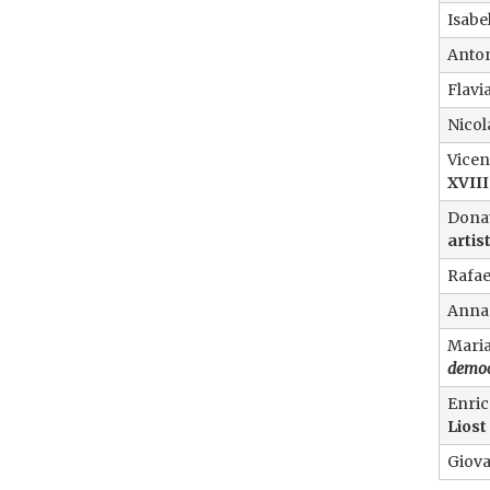
Isabel
Anto
Flavi
Nicol
Vicen
XVIII
Donat
artis
Rafae
Anna 
Maria
democ
Enric
Liost
Giova