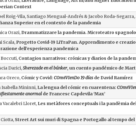
ica Orazi,
Literature, Language, Art in/and Higher Education
i
berian Context
el Roig-Vila, Santiago Mengual-Andrés & Jacobo Roda-Segarra,
anza Superior en el contexto de la pandemia
ica Orazi,
Drammatizzare la pandemia. Microteatro spagnolo 
 Scala,
Progetto Covid-19 LiTraPan. Apprendimento e creazi
orazione dell’esperienza pandemica
Boccuti,
Contagios narrativos: crónicas y diarios de la pand
scia Darici,
Sherezade en el búnker
, un cuento pandémico de Mar
ra Greco,
Cómic y Covid:
COnviVIenDo 19 días
de David Ramírez
 Isabella Mininni,
La lengua del cómic en cuarentena:
COnviVIen
ifiestamente anormal
de Francesc Capdevila ‘Max’
a Vacalebri Lloret,
Les metàfores conceptuals i la pandèmia del
Ciotta,
Street Art sui muri di Spagna e Portogallo al tempo del