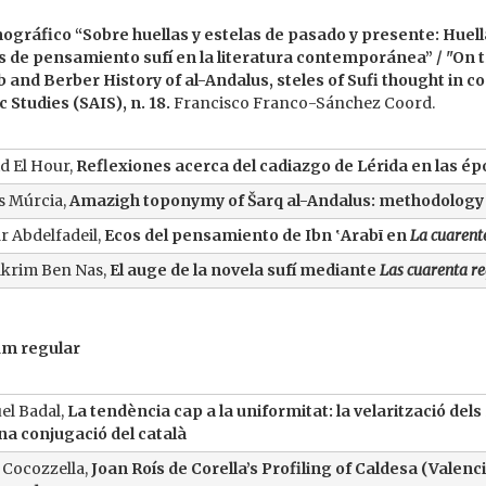
ográfico “Sobre huellas y estelas de pasado y presente: Huella
s de pensamiento sufí en la literatura contemporánea” / "On t
b and Berber History of al-Andalus, steles of Sufi thought in 
c Studies (SAIS), n. 18.
Francisco Franco-Sánchez Coord.
d El Hour,
Reflexiones acerca del cadiazgo de Lérida en las ép
s Múrcia,
Amazigh toponymy of Šarq al-Andalus: methodology
 Abdelfadeil,
Ecos del pensamiento de Ibn ‛Arabī en
La cuarent
krim Ben Nas,
El auge de la novela sufí mediante
Las cuarenta r
um regular
l Badal,
La tendència cap a la uniformitat: la velarització dels 
a conjugació del català
 Cocozzella,
Joan Roís de Corella’s Profiling of Caldesa (Valenci