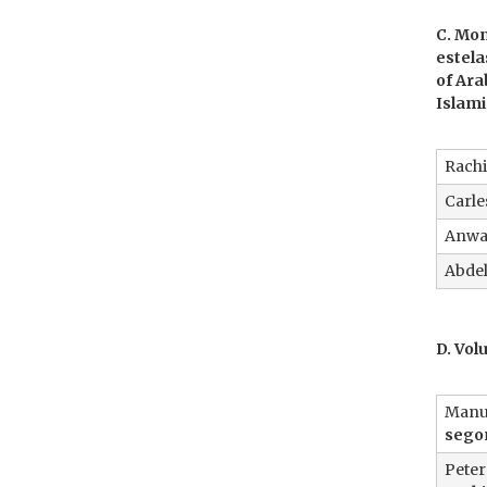
C. Mon
estela
of Ara
Islami
Rachi
Carle
Anwar
Abdel
D. Vol
Manue
segon
Peter