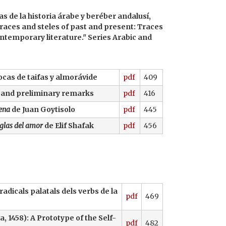
s de la historia árabe y beréber andalusí,
races and steles of past and present: Traces
contemporary literature."
Series Arabic and
ocas de taifas y almorávide
pdf
409
 and preliminary remarks
pdf
416
ena
de Juan Goytisolo
pdf
445
eglas del amor
de Elif Shafak
pdf
456
radicals palatals dels verbs de la
pdf
469
a, 1458): A Prototype of the Self-
pdf
482