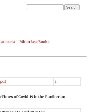
S
S
e
a
e
r
a
c
h
r
Lauaxeta
Minorías eBooks
c
h
f
o
r
m
pdf
i
 Times of Covid-19 in the Paniberian