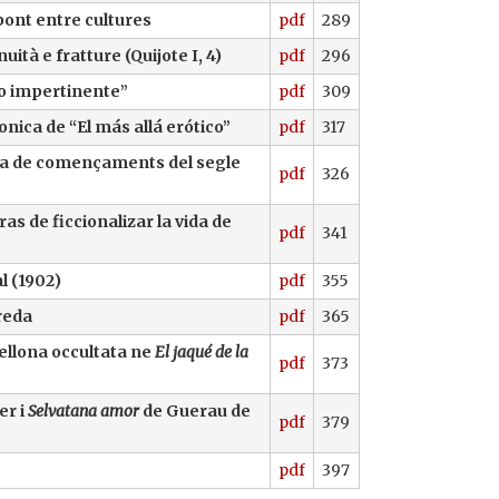
pont entre cultures
pdf
289
ità e fratture (Quijote I, 4)
pdf
296
oso impertinente”
pdf
309
nica de “El más allá erótico”
pdf
317
zira de començaments del segle
pdf
326
as de ficcionalizar la vida de
pdf
341
l (1902)
pdf
355
oreda
pdf
365
cellona occultata ne
El jaqué de la
pdf
373
er i
Selvatana amor
de Guerau de
pdf
379
pdf
397