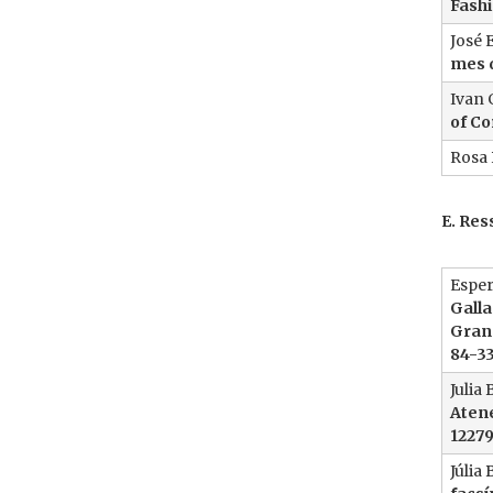
Fash
José 
mes 
Ivan 
of Co
Rosa 
E. Re
Esper
Galla
Grana
84-33
Julia 
Atene
12279
Júlia