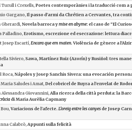
 Turull i Crexells,
Poetes contemporànies i la traducció com a 
nio Gargano,
Il passo d’armi da Chrétien a Cervantes, tra continu
a Gherardi,
Novela barroca y
mise en abyme
: el caso de “El Curi
a Palladino,
Erotismo, escrezione ed esecrazione: lettura diacro
t Josep Escartí,
Encara que em maten
. Violència de gènere a l’Al
ella Siviero,
Sawa, Martínez Ruiz (Azorín) y Rusiñol:
tres maner
ta
l Roca,
Nápoles y Josep Sanchis Sivera: una evocación persona
Maria Saludes i Amat,
Del cobricel de Ruyra a l’envelat de Rod
 Alessandra Giovannini,
Alla ricerca della città perduta: la Bar
ràcia
di Maria Aurèlia Capmany
 Bou,
Variacions de l’afecte.
L’oreig entre les canyes
de Josep Carn
nna Calabrò,
Appunti sulla felicità