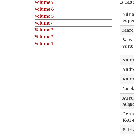
B. Mo
Volume 7
Volume 6
Núria
Volume 5
espec
Volume 4
Volume 3
Marce
Volume 2
Salva
Volume 1
varie
Anton
Andr
Anton
Nicol
Augus
religio
Genn
1631 
Patri