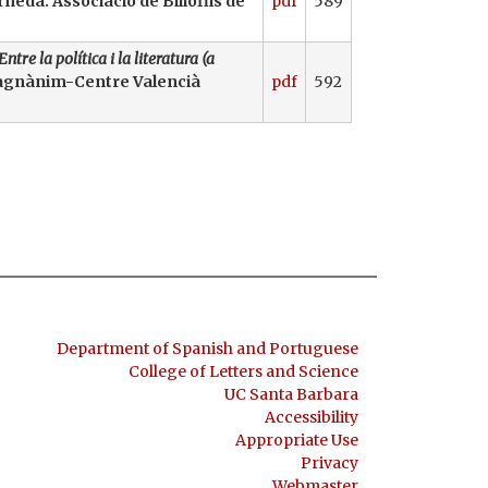
rneda. Associació de Biliòfils de
pdf
589
ntre la política i la literatura (a
l Magnànim-Centre Valencià
pdf
592
Department of Spanish and Portuguese
College of Letters and Science
UC Santa Barbara
Accessibility
Appropriate Use
Privacy
Webmaster