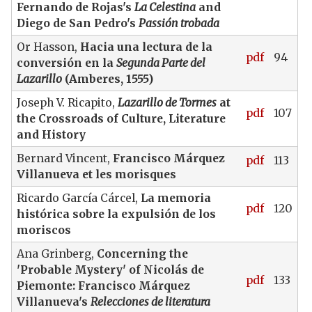
Fernando de Rojas's
La Celestina
and
Diego de San Pedro's
Passión trobada
Or Hasson,
Hacia una lectura de la
pdf
94
conversión en la
Segunda Parte del
Lazarillo
(Amberes, 1555)
Joseph V. Ricapito,
Lazarillo de Tormes
at
pdf
107
the Crossroads of Culture, Literature
and History
Bernard Vincent,
Francisco Márquez
pdf
113
Villanueva et les morisques
Ricardo García Cárcel,
La memoria
pdf
120
histórica sobre la expulsión de los
moriscos
Ana Grinberg,
Concerning the
'Probable Mystery' of Nicolás de
pdf
133
Piemonte: Francisco Márquez
Villanueva's
Relecciones de literatura