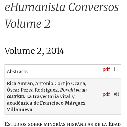
u
eHumanista Conversos
Volume 2
Volume 2, 2014
pdf
i
Abstracts
Rica Amran, Antonio Cortijo Ocaña,
Óscar Perea Rodríguez,
Por ahí va un
pdf
vii
castrista
. La trayectoria vital y
académica de Francisco Márquez
Villanueva
Estudios sobre minorías hispánicas de la Edad