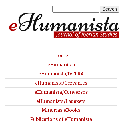
Skip
S
to
S
e
a
main
e
r
content
a
c
h
r
c
Home
M
eHumanista
h
a
eHumanista/IVITRA
f
i
eHumanista/Cervantes
o
n
eHumanista/Conversos
r
m
eHumanista/Lauaxeta
m
e
Minorías eBooks
n
Publications of eHumanista