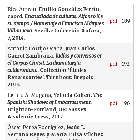
Rica Amran,
Emilio González Ferrín,
coord.
Encrucijada de culturas: Alfonso X y
pdf
189
su tiempo
/ Homenaje a Francisco Márquez
Villanueva.
Sevilla: Colección Ánfora,
7, 2014.
Antonio Cortijo Ocaña,
Juan Carlos
Garrot Zambrana.
Judíos y conversos en
el Corpus Christi. La dramaturgia
pdf
192
calderoniana
. Collection 'Études
Renaissantes'. Turnhout: Brepols,
2013.
Leticia A. Magaña,
Yehuda Cohen.
The
Spanish: Shadows of Embarrassment
.
pdf
196
Brighton-Portland, OR: Sussex
Academic Press, 2012.
Óscar Perea Rodríguez,
Jesús L.
Serrano Reyes y María Luisa Vílchez