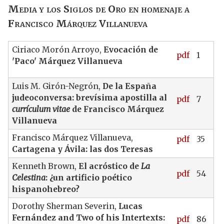
Media y los Siglos de Oro en homenaje a
Francisco Márquez Villanueva
Ciriaco Morón Arroyo,
Evocación de
pdf
1
'Paco' Márquez Villanueva
Luis M. Girón-Negrón,
De la España
judeoconversa: brevísima apostilla al
pdf
7
currículum vitae
de Francisco Márquez
Villanueva
Francisco Márquez Villanueva,
pdf
35
Cartagena y Ávila: las dos Teresas
Kenneth Brown,
El acróstico de
La
pdf
54
Celestina
: ¿un artificio poético
hispanohebreo?
Dorothy Sherman Severin,
Lucas
Fernández and Two of his Intertexts:
pdf
86