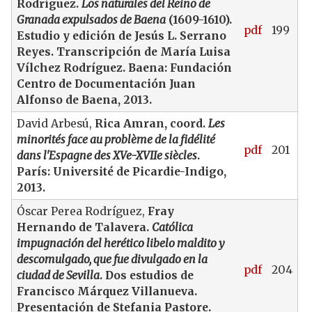
Rodríguez.
Los naturales del Reino de
Granada expulsados de Baena
(1609-1610).
pdf
199
Estudio y edición de Jesús L. Serrano
Reyes. Transcripción de María Luisa
Vílchez Rodríguez. Baena: Fundación
Centro de Documentación Juan
Alfonso de Baena, 2013.
David Arbesú,
Rica Amran, coord.
Les
minorités face au problème de la fidélité
pdf
201
dans l'Espagne des XVe-XVIIe siècles
.
París: Université de Picardie-Indigo,
2013.
Óscar Perea Rodríguez,
Fray
Hernando de Talavera.
Católica
impugnación del herético libelo maldito y
descomulgado, que fue divulgado en la
pdf
204
ciudad de Sevilla
. Dos estudios de
Francisco Márquez Villanueva.
Presentación de Stefania Pastore.